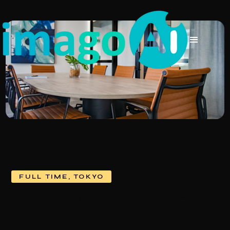
FULL TIME
,
TOKYO
Backend Developer